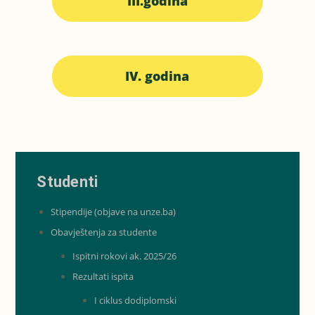
III.godina
IV. godina
Studenti
Stipendije (objave na unze.ba)
Obavještenja za studente
Ispitni rokovi ak. 2025/26
Rezultati ispita
I ciklus dodiplomski