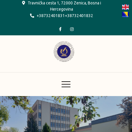
Skip
Travnička cesta 1, 72000 Zenica, Bosna i
Hercegovina
to
+38732401831+38732401832
content