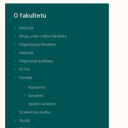
O fakultetu
Historija
Misija, vizija i ciljevi fakulteta
Organizacija fakulteta
Dekanat
Osiguranje kvaliteta
ECTAS
Osoblje
Nastavnici
Saradnici
Spoljni saradnici
Studentska služba
Studiji