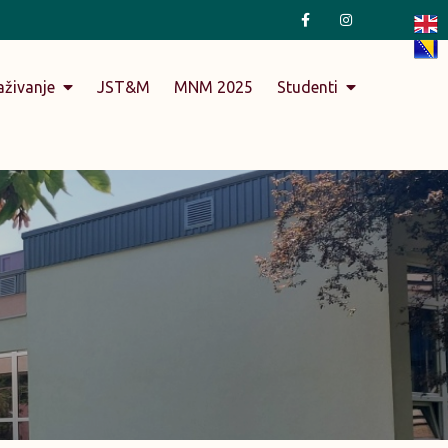
aživanje
JST&M
MNM 2025
Studenti