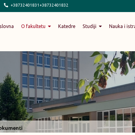
+38732401831+38732401832
slovna
O fakultetu
Katedre
Studiji
Nauka i istr
okumenti