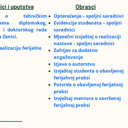
ici i uputstva
Obrasci
k o tehničkim
Opterećenje – spoljni saradnici
ikama diplomskog,
Evidencija studenata – spoljni
g i doktorskog rada
saradnici
u Zenici
.
Mjesečni izvještaj o realizaciji
nastave – spoljni saradnici
alizaciju ferijalne
Zahtjev za dodatno
angažovanje
Izjava o autorstvu
Izvještaj
studenta o obavljenoj
ferijalnoj praksi
Potvrda o obavljenoj ferijalnoj
praksi
Izvještaj mentora o završenoj
ferijalnoj praksi