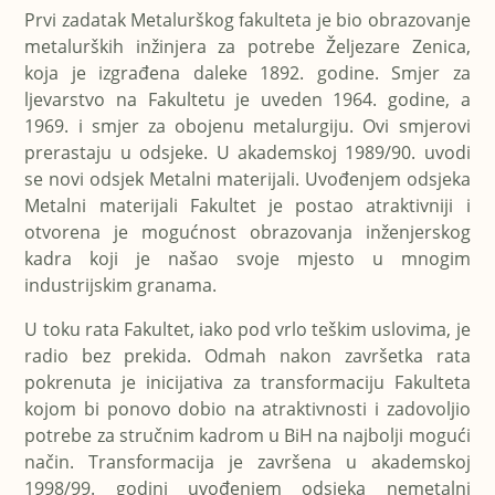
Prvi zadatak Metalurškog fakulteta je bio obrazovanje
metalurških inžinjera za potrebe Željezare Zenica,
koja je izgrađena daleke 1892. godine. S
mjer za
ljevarstvo na Fakultetu je uveden 1964. godine, a
1969. i smjer za obojenu metalurgiju. Ovi smjerovi
prerastaju u odsjeke. U akademskoj 1989/90. uvodi
se novi odsjek Metalni materijali. Uvođenjem odsjeka
Metalni materijali Fakultet je postao atraktivniji i
otvorena je mogućnost obrazovanja inženjerskog
kadra koji je našao svoje mjesto u mnogim
industrijskim granama.
U toku rata Fakultet, iako pod vrlo teškim uslovima, je
radio bez prekida. Odmah nakon završetka rata
pokrenuta je inicijativa za transformaciju Fakulteta
kojom bi ponovo dobio na atraktivnosti i zadovoljio
potrebe za stručnim kadrom u BiH na najbolji mogući
način. Transformacija je završena u akademskoj
1998/99. godini uvođenjem odsjeka nemetalni