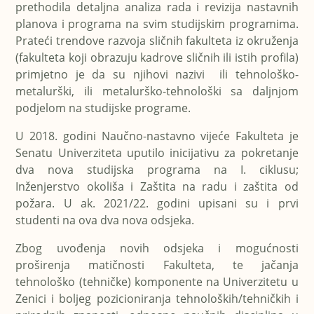
prethodila detaljna analiza rada i revizija nastavnih
planova i programa na svim studijskim programima.
Prateći trendove razvoja sličnih fakulteta iz okruženja
(fakulteta koji obrazuju kadrove sličnih ili istih profila)
primjetno je da su njihovi nazivi ili tehnološko-
metalurški, ili metalurško-tehnološki sa daljnjom
podjelom na studijske programe.
U 2018. godini Naučno-nastavno vijeće Fakulteta je
Senatu Univerziteta uputilo inicijativu za pokretanje
dva nova studijska programa na I. ciklusu;
Inženjerstvo okoliša i Zaštita na radu i zaštita od
požara. U ak. 2021/22. godini upisani su i prvi
studenti na ova dva nova odsjeka.
Zbog uvođenja novih odsjeka i mogućnosti
proširenja matičnosti Fakulteta, te
jačanja
tehnološko (tehničke) komponente na Univerzitetu u
Zenici i boljeg pozicioniranja tehnoloških/tehničkih i