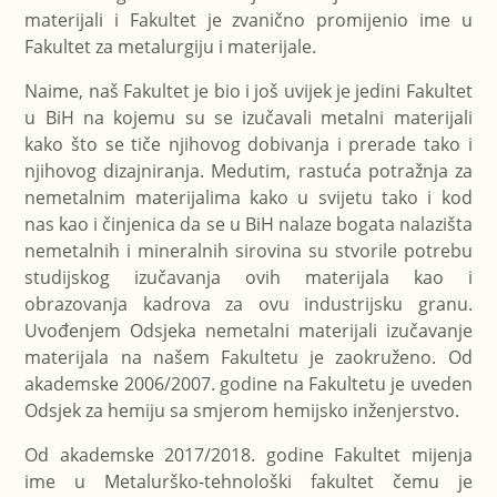
materijali i Fakultet je zvanično promijenio ime u
Fakultet za metalurgiju i materijale.
Naime, naš Fakultet je bio i još uvijek je jedini Fakultet
u BiH na kojemu su se izučavali metalni materijali
kako što se tiče njihovog dobivanja i prerade tako i
njihovog dizajniranja. Medutim, rastuća potražnja za
nemetalnim materijalima kako u svijetu tako i kod
nas kao i činjenica da se u BiH nalaze bogata nalazišta
nemetalnih i mineralnih sirovina su stvorile potrebu
studijskog izučavanja ovih materijala kao i
obrazovanja kadrova za ovu industrijsku granu.
Uvođenjem Odsjeka nemetalni materijali izučavanje
materijala na našem Fakultetu je zaokruženo. Od
akademske 2006/2007. godine na Fakultetu je uveden
Odsjek za hemiju sa smjerom hemijsko inženjerstvo.
Od akademske 2017/2018. godine Fakultet mijenja
ime u Metalurško-tehnološki fakultet čemu je