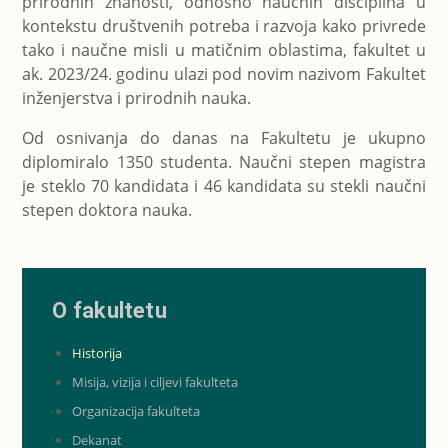
prirodnih znanosti, odnosno naučnih disciplina u
kontekstu društvenih potreba i razvoja kako privrede
tako i naučne misli u matičnim oblastima, fakultet u
ak. 2023/24. godinu ulazi pod novim nazivom Fakultet
inženjerstva i prirodnih nauka.
Od osnivanja do danas na Fakultetu je ukupno
diplomiralo 1350 studenta. Naučni stepen magistra
je steklo 70 kandidata i 46 kandidata su stekli naučni
stepen doktora nauka.
O fakultetu
Historija
Misija, vizija i ciljevi fakulteta
Organizacija fakulteta
Dekanat