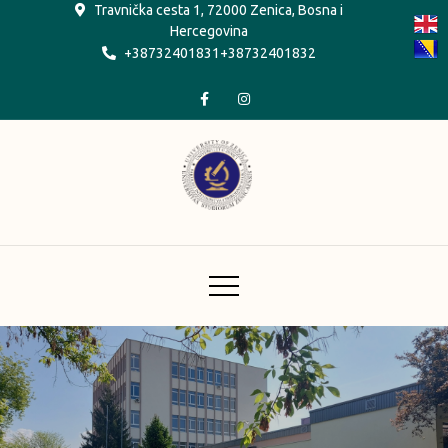
Skip
Travnička cesta 1, 72000 Zenica, Bosna i
Hercegovina
to
+38732401831+38732401832
content