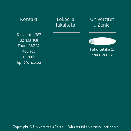
Kontakt
Lokacija
Univerzitet
fakulteta
u Zenici
Dekanat: +387
32 403 468
Fax: + 387 32
Fakultetska 3,
406 903
72000 Zenica
E-mail:
fipn@unze.ba
Copyright © Univerzitet u Zenici - Fakultet inženjerstva i prirodnih