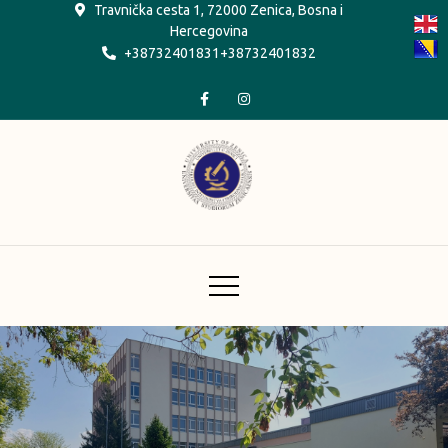
Skip
Travnička cesta 1, 72000 Zenica, Bosna i
Hercegovina
to
+38732401831+38732401832
content