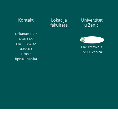
Kontakt
Lokacija
Univerzitet
fakulteta
u Zenici
Dekanat: +387
32 403 468
Fax: + 387 32
Fakultetska 3,
406 903
72000 Zenica
E-mail:
fipn@unze.ba
Copyright © Univerzitet u Zenici - Fakultet inženjerstva i prirodnih