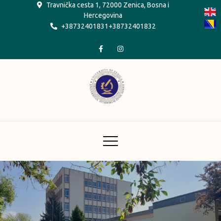
Skip
Travnička cesta 1, 72000 Zenica, Bosna i
Hercegovina
to
+38732401831+38732401832
content