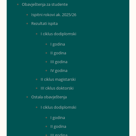
Obavještenja za studente
Ispitni rokovi ak. 2025/26
Rezultati ispita
I ciklus dodiplomski
I godina
II godina
III godina
IV godina
II ciklus magistarski
III ciklus doktorski
Ostala obavještenja
I ciklus dodiplomski
I godina
II godina
III godina