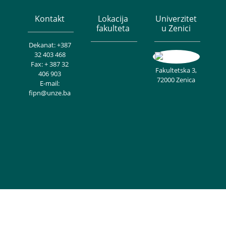
Kontakt
Lokacija
Univerzitet
fakulteta
u Zenici
Dekanat: +387
32 403 468
Fax: + 387 32
Fakultetska 3,
406 903
72000 Zenica
E-mail:
fipn@unze.ba
Copyright © Univerzitet u Zenici - Fakultet inženjerstva i prirodnih
nauka. Sva prava zadržana. Theme Creativ University by
Creativ
Themes