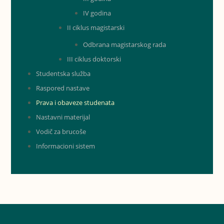
IV godina
II ciklus magistarski
Odbrana magistarskog rada
III ciklus doktorski
Studentska služba
Raspored nastave
Prava i obaveze studenata
Nastavni materijal
Vodič za brucoše
Informacioni sistem