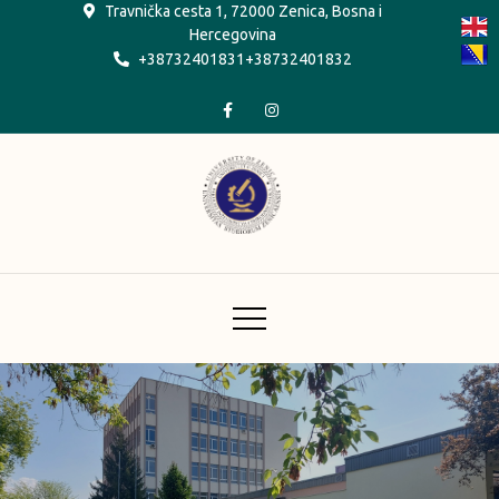
Skip
Travnička cesta 1, 72000 Zenica, Bosna i
Hercegovina
to
+38732401831+38732401832
content