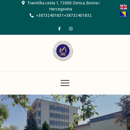
Skip
Travnička cesta 1, 72000 Zenica, Bosna i
Hercegovina
to
+38732401831+38732401832
content