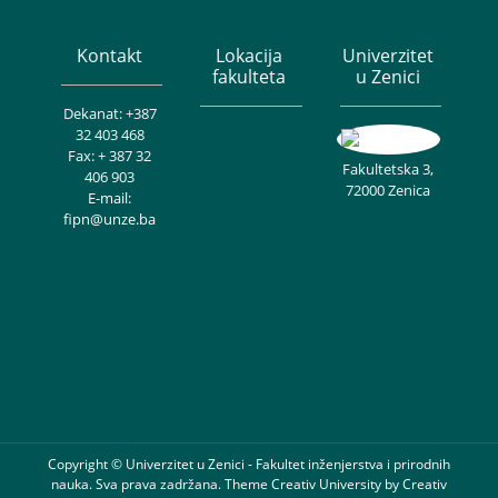
Kontakt
Lokacija
Univerzitet
fakulteta
u Zenici
Dekanat: +387
32 403 468
Fax: + 387 32
Fakultetska 3,
406 903
72000 Zenica
E-mail:
fipn@unze.ba
Copyright © Univerzitet u Zenici - Fakultet inženjerstva i prirodnih
nauka. Sva prava zadržana. Theme Creativ University by
Creativ