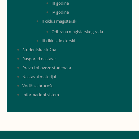
III godina
IV godina
II ciklus magistarski
Odbrana magistarskog rada
III ciklus doktorski
Studentska služba
Raspored nastave
Prava i obaveze studenata
Nastavni materijal
Vodič za brucoše
Informacioni sistem