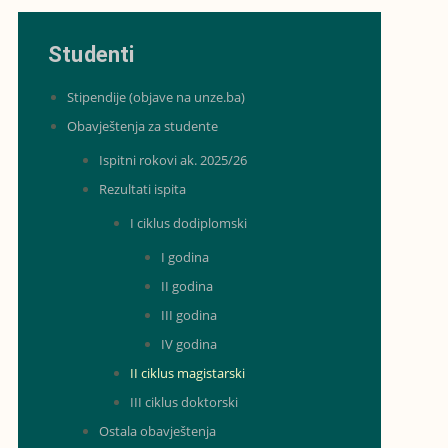
Studenti
Stipendije (objave na unze.ba)
Obavještenja za studente
Ispitni rokovi ak. 2025/26
Rezultati ispita
I ciklus dodiplomski
I godina
II godina
III godina
IV godina
II ciklus magistarski
III ciklus doktorski
Ostala obavještenja