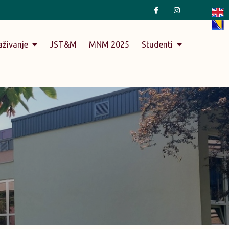
aživanje
JST&M
MNM 2025
Studenti