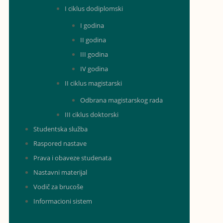
I ciklus dodiplomski
I godina
II godina
III godina
IV godina
II ciklus magistarski
Odbrana magistarskog rada
III ciklus doktorski
Studentska služba
Raspored nastave
Prava i obaveze studenata
Nastavni materijal
Vodič za brucoše
Informacioni sistem