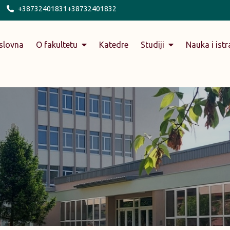
+38732401831+38732401832
slovna
O fakultetu
Katedre
Studiji
Nauka i istr