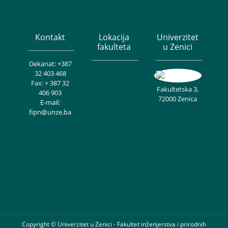
Kontakt
Lokacija
Univerzitet
fakulteta
u Zenici
Dekanat: +387
32 403 468
Fax: + 387 32
Fakultetska 3,
406 903
72000 Zenica
E-mail:
fipn@unze.ba
Copyright © Univerzitet u Zenici - Fakultet inženjerstva i prirodnih