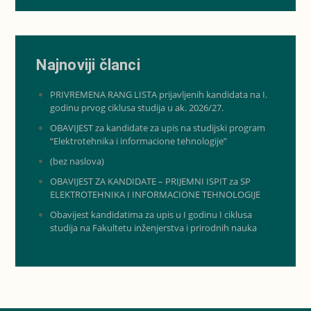
Najnoviji članci
PRIVREMENA RANG LISTA prijavljenih kandidata na I.
godinu prvog ciklusa studija u ak. 2026/27.
OBAVIJEST za kandidate za upis na studijski program
“Elektrotehnika i informacione tehnologije”
(bez naslova)
OBAVIJEST ZA KANDIDATE – PRIJEMNI ISPIT za SP
ELEKTROTEHNIKA I INFORMACIONE TEHNOLOGIJE
Obavijest kandidatima za upis u I godinu I ciklusa
studija na Fakultetu inženjerstva i prirodnih nauka