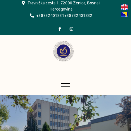
Skip
Travnička cesta 1, 72000 Zenica, Bosna i
Hercegovina
to
+38732401831+38732401832
content