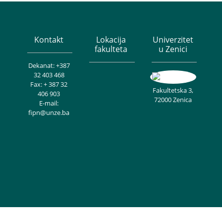
Kontakt
Lokacija
Univerzitet
fakulteta
u Zenici
Dekanat: +387
32 403 468
Fax: + 387 32
Fakultetska 3,
406 903
72000 Zenica
E-mail:
fipn@unze.ba
Copyright © Univerzitet u Zenici - Fakultet inženjerstva i prirodnih