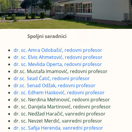
Spoljni saradnici
dr. sc. Amra Odobašić, redovni profesor
dr. sc. Elvis Ahmetović, redovni profesor
dr. sc. Mevlida Operta, redovni profesor
dr.sc. Mustafa Imamović, redovni profesor
dr.sc. Sead Ćatić, redovni profesor
dr.sc. Senad Odžak, redovni profesor
dr. sc. Edhem Hasković, redovni profesor
dr. sc. Nerdina Mehinović, redovni profesor
dr. sc. Danijela Martinović, redovni profesor
dr. sc. Nedžad Haračić, vanredni profesor
dr. sc. Nevzet Merdić, vanredni profesor
dr. sc. Safija Herenda, vanredni profesor