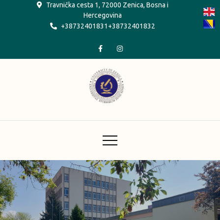
Skip
Travnička cesta 1, 72000 Zenica, Bosna i
Hercegovina
to
+38732401831+38732401832
content