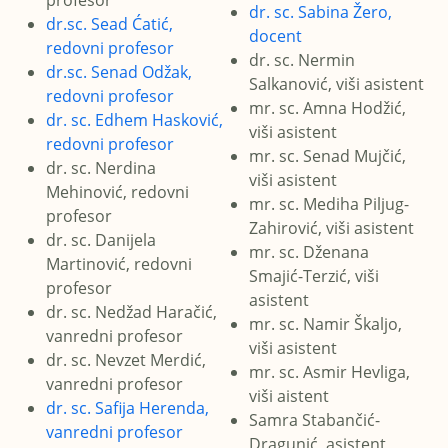
profesor
dr. sc. Sabina Žero,
dr.sc. Sead Ćatić,
docent
redovni profesor
dr. sc. Nermin
dr.sc. Senad Odžak,
Salkanović, viši asistent
redovni profesor
mr. sc. Amna Hodžić,
dr. sc. Edhem Hasković,
viši asistent
redovni profesor
mr. sc. Senad Mujčić,
dr. sc. Nerdina
viši asistent
Mehinović, redovni
mr. sc. Mediha Piljug-
profesor
Zahirović, viši asistent
dr. sc. Danijela
mr. sc. Dženana
Martinović, redovni
Smajić-Terzić, viši
profesor
asistent
dr. sc. Nedžad Haračić,
mr. sc. Namir Škaljo,
vanredni profesor
viši asistent
dr. sc. Nevzet Merdić,
mr. sc. Asmir Hevliga,
vanredni profesor
viši aistent
dr. sc. Safija Herenda,
Samra Stabančić-
vanredni profesor
Dragunić, asistent