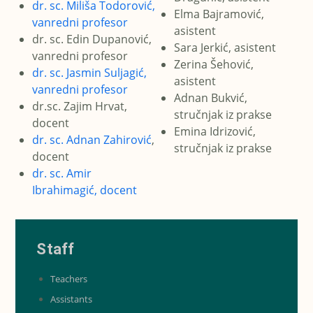
dr. sc. Miliša Todorović,
Elma Bajramović,
vanredni profesor
asistent
dr. sc. Edin Dupanović,
Sara Jerkić, asistent
vanredni profesor
Zerina Šehović,
dr. sc. Jasmin Suljagić,
asistent
vanredni profesor
Adnan Bukvić,
dr.sc. Zajim Hrvat,
stručnjak iz prakse
docent
Emina Idrizović,
dr. sc. Adnan Zahirović
,
stručnjak iz prakse
docent
dr. sc. Amir
Ibrahimagić, docent
Staff
Teachers
Assistants