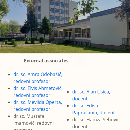
External associates
dr. sc. Amra Odobašić,
redovni profesor
dr. sc. Elvis Ahmetović,
dr. sc. Alan Lisica,
redovni profesor
docent
dr. sc. Mevlida Operta,
dr. sc. Edisa
redovni profesor
Papraćanin, docent
dr.sc. Mustafa
dr. sc. Hamza Šehović,
Imamović, redovni
docent