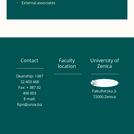
External associates
Contact
Faculty
University of
location
Zenica
Deanship: +387
32 403 468
Fax: + 387 32
Fakultetska 3,
406 903
72000 Zenica
E-mail:
fipn@unze.ba