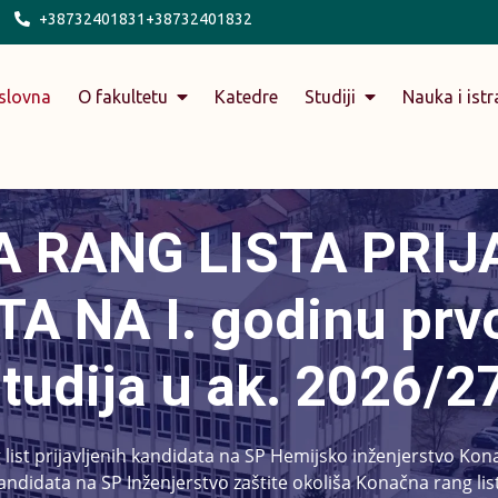
+38732401831+38732401832
slovna
O fakultetu
Katedre
Studiji
Nauka i istr
 RANG LISTA PRIJ
A NA I. godinu prvo
tudija u ak. 2026/2
list prijavljenih kandidata na SP Hemijsko inženjerstvo Kona
kandidata na SP Inženjerstvo zaštite okoliša Konačna rang list