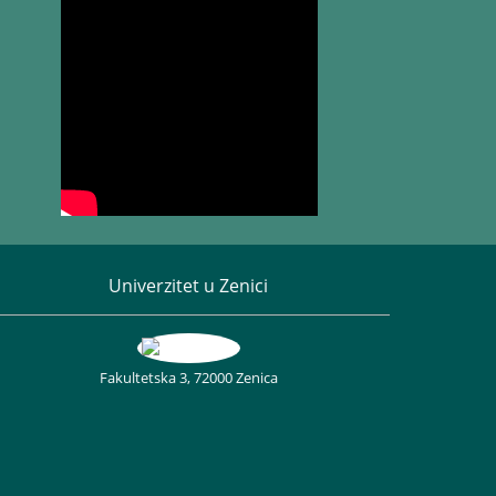
Univerzitet u Zenici
Fakultetska 3, 72000 Zenica