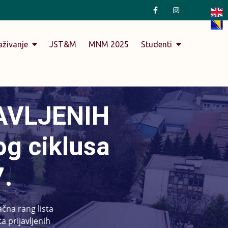
aživanje
JST&M
MNM 2025
Studenti
AVLJENIH
g ciklusa
7.
čna rang lista
a prijavljenih