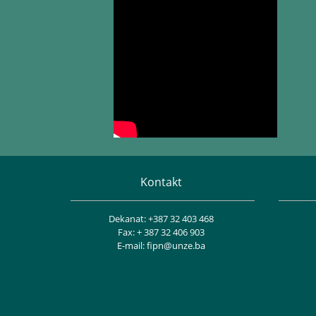
Kontakt
Dekanat: +387 32 403 468
Fax: + 387 32 406 903
E-mail: fipn@unze.ba