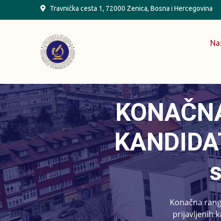
Skip
Travnička cesta 1, 72000 Zenica, Bosna i Hercegovina
to
content
Na
KONAČNA
KANDIDAT
s
Konačna rang 
prijavljenih 