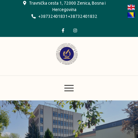
Skip
Travnička cesta 1, 72000 Zenica, Bosna i
Hercegovina
to
+38732401831+38732401832
content