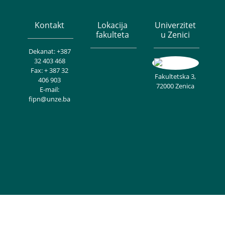
Kontakt
Lokacija
Univerzitet
fakulteta
u Zenici
Dekanat: +387
32 403 468
Fax: + 387 32
Fakultetska 3,
406 903
72000 Zenica
E-mail:
fipn@unze.ba
Copyright © Univerzitet u Zenici - Fakultet inženjerstva i prirodnih
nauka. Sva prava zadržana. Theme Creativ University by
Creativ