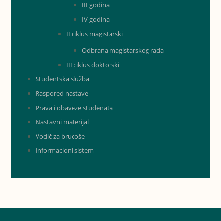
III godina
IV godina
II ciklus magistarski
Odbrana magistarskog rada
III ciklus doktorski
Studentska služba
Raspored nastave
Prava i obaveze studenata
Nastavni materijal
Vodič za brucoše
Informacioni sistem