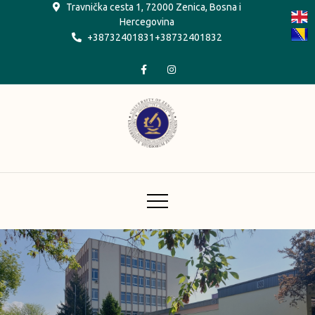
Skip
Travnička cesta 1, 72000 Zenica, Bosna i
Hercegovina
to
+38732401831+38732401832
content