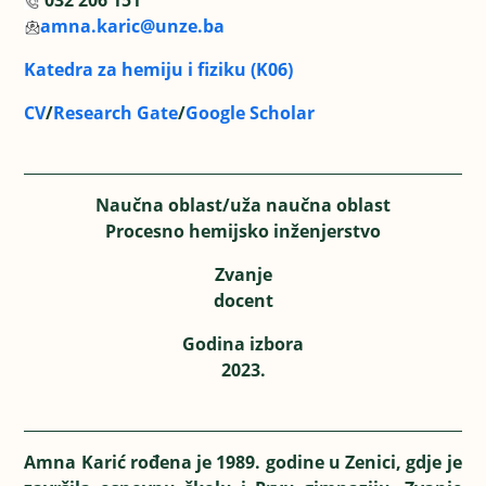
032 206 151
amna.karic@unze.ba
Katedra za hemiju i fiziku (K06)
CV
/
Research Gate
/
Google Scholar
Naučna oblast/uža naučna oblast
Procesno hemijsko inženjerstvo
Zvanje
docent
Godina izbora
2023.
Amna Karić rođena je 1989. godine u Zenici, gdje je