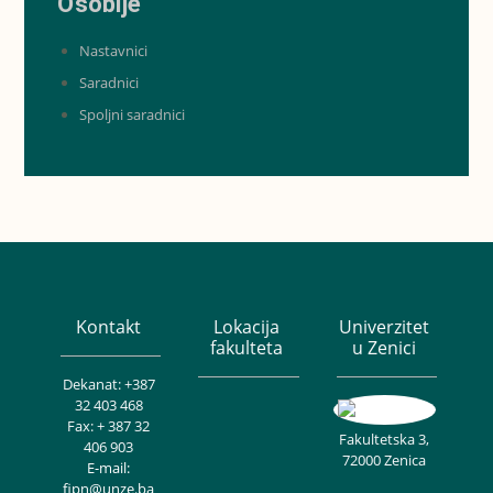
Osoblje
Nastavnici
Saradnici
Spoljni saradnici
Kontakt
Lokacija
Univerzitet
fakulteta
u Zenici
Dekanat: +387
32 403 468
Fax: + 387 32
Fakultetska 3,
406 903
72000 Zenica
E-mail:
fipn@unze.ba