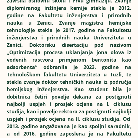
završila osnovnu školu i Prvu gimnaziju. Zvanje
diplomiranog inžinjera kemije stekla je 2012.
godine na Fakultetu inženjerstva i prirodnih
nauka u Zenici. Zvanje magistra hemijske
tehnologije stekla je 2017. godine na Fakultetu
inženjerstva i prirodnih nauka Univerziteta u
Zenici. Doktorsku disertaciju pod nazivom
„Optimizacija procesa uklanjanja jona olova iz
vodenih rastvora primjenom bentonita kao
adsorbenta“ odbranila je 2023. godine na
Tehnološkom fakultetu Univerziteta u Tuzli, te
stekla zvanje doktor tehničkih nauka iz područja
hemijskog inženjerstva. Kao student bila je
dobitnica četiri povelje dekana za postignuti
najbolji uspjeh i prosjek ocjena na I. ciklusu
studija, kao i povelje rektora za postignuti najbolji
uspjeh i prosjek ocjena na II. ciklusu studija. Od
2013. godine angažovana je kao spoljni saradnik,
a od 2016. godine zaposlena je na Fakultetu