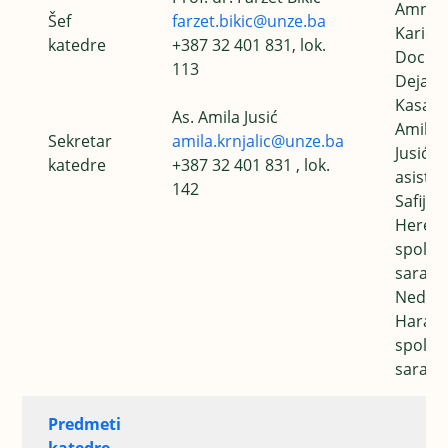
Amna
Šef
farzet.bikic@unze.ba
Karić
katedre
+387 32 401 831, lok.
Doc. dr
113
Dejan
Kasapo
As. Amila Jusić
Amila
Sekretar
amila.krnjalic@unze.ba
Jusić,
katedre
+387 32 401 831 , lok.
asisten
142
Safija
Herend
spoljni
saradn
Nedža
Harači
spoljni
saradn
Predmeti