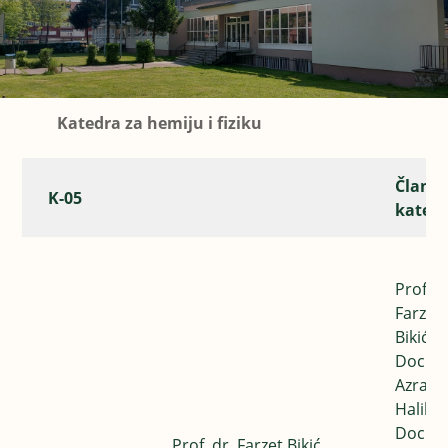
Katedra za hemiju i fiziku
Članov
K-05
kated
Prof. d
Farzet
Bikić
Doc. d
Azra
Halilov
Doc. dr
Prof. dr. Farzet Bikić