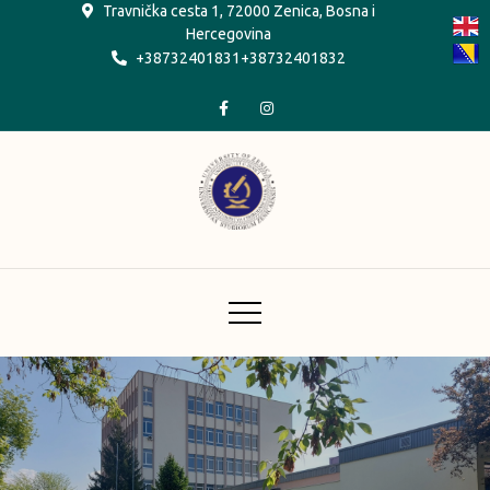
Skip
Travnička cesta 1, 72000 Zenica, Bosna i
Hercegovina
to
+38732401831+38732401832
content