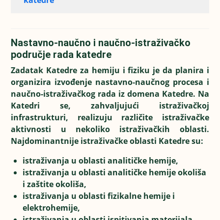
katedre
Nastavno-naučno i naučno-istraživačko
područje rada katedre
Zadatak Katedre za hemiju i fiziku je da planira i
organizira izvođenje nastavno-naučnog procesa i
naučno-istraživačkog rada iz domena Katedre. Na
Katedri se, zahvaljujući istraživačkoj
infrastrukturi, realizuju različite istraživačke
aktivnosti u nekoliko istraživačkih oblasti.
Najdominantnije istraživačke oblasti Katedre su:
istraživanja u oblasti analitičke hemije,
istraživanja u oblasti analitičke hemije okoliša
i zaštite okoliša,
istraživanja u oblasti fizikalne hemije i
elektrohemije,
istraživanja u oblasti ispitivanja materijala.