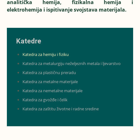
analitička hemija, fizikalna hemija i
elektrohemija i ispitivanje svojstava materijala.
Katedre
Katedra za hemiju i fiziku
Katedra za metalurgiju neželjeznih metala i ljevarstvo
Katedra za plastičnu preradu
Katedra za metalne materijale
Katedra za nemetalne materijale
Katedra za gvožđe i čelik
Katedra za zaštitu životne i radne sredine