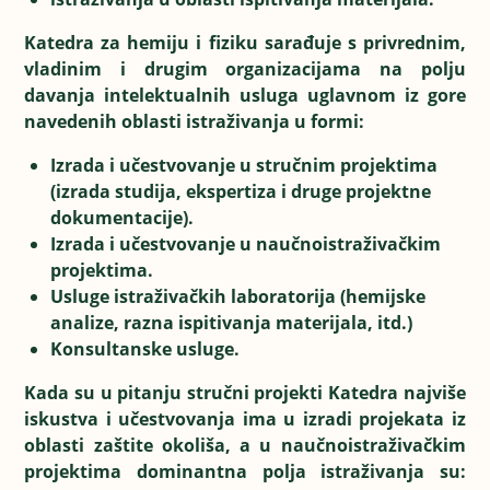
Katedra za hemiju i fiziku sarađuje s privrednim,
vladinim i drugim organizacijama na polju
davanja intelektualnih usluga uglavnom iz gore
navedenih oblasti istraživanja u formi:
Izrada i učestvovanje u stručnim projektima
(izrada studija, ekspertiza i druge projektne
dokumentacije).
Izrada i učestvovanje u naučnoistraživačkim
projektima.
Usluge istraživačkih laboratorija (hemijske
analize, razna ispitivanja materijala, itd.)
Konsultanske usluge.
Kada su u pitanju stručni projekti Katedra najviše
iskustva i učestvovanja ima u izradi projekata iz
oblasti zaštite okoliša, a u naučnoistraživačkim
projektima dominantna polja istraživanja su: