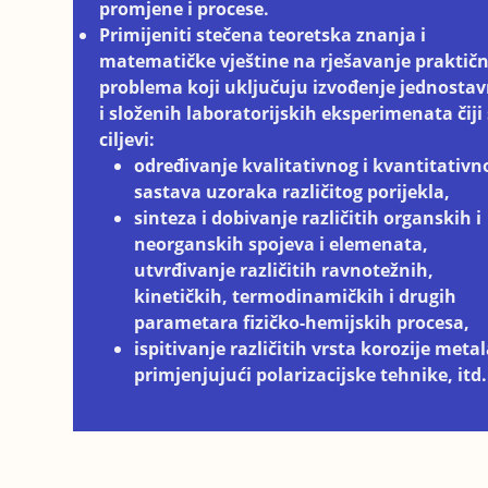
promjene i procese.
Primijeniti stečena teoretska znanja i
matematičke vještine na rješavanje praktič
problema koji uključuju izvođenje jednosta
i složenih laboratorijskih eksperimenata čiji
ciljevi:
određivanje kvalitativnog i kvantitativn
sastava uzoraka različitog porijekla,
sinteza i dobivanje različitih organskih i
neorganskih spojeva i elemenata,
utvrđivanje različitih ravnotežnih,
kinetičkih, termodinamičkih i drugih
parametara fizičko-hemijskih procesa,
ispitivanje različitih vrsta korozije meta
primjenjujući polarizacijske tehnike, itd.