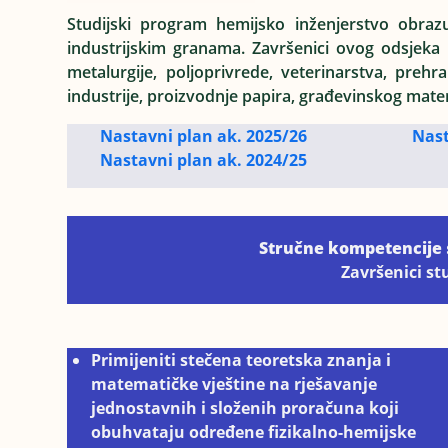
Studijski program hemijsko inženjerstvo obraz
industrijskim granama. Završenici ovog odsjeka 
metalurgije, poljoprivrede, veterinarstva, preh
industrije, proizvodnje papira, građevinskog materij
Nastavni plan
ak
. 2025/26
Nast
Nastavni plan
ak. 2024/25
Stručne kompetencije 
Završenici stu
Primijeniti stečena teoretska znanja i
matematičke vještine na rješavanje
jednostavnih i složenih proračuna koji
obuhvataju određene fizikalno-hemijske