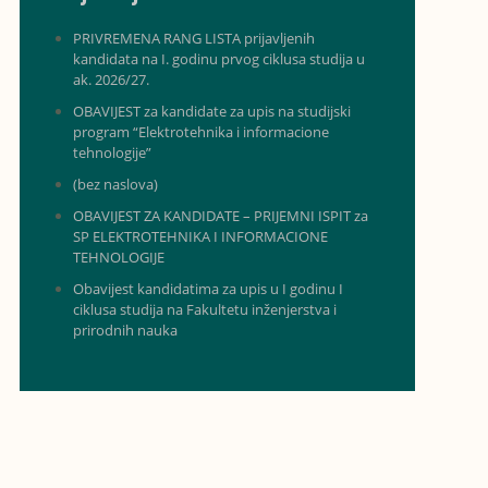
PRIVREMENA RANG LISTA prijavljenih
kandidata na I. godinu prvog ciklusa studija u
ak. 2026/27.
OBAVIJEST za kandidate za upis na studijski
program “Elektrotehnika i informacione
tehnologije”
(bez naslova)
OBAVIJEST ZA KANDIDATE – PRIJEMNI ISPIT za
SP ELEKTROTEHNIKA I INFORMACIONE
TEHNOLOGIJE
Obavijest kandidatima za upis u I godinu I
ciklusa studija na Fakultetu inženjerstva i
prirodnih nauka