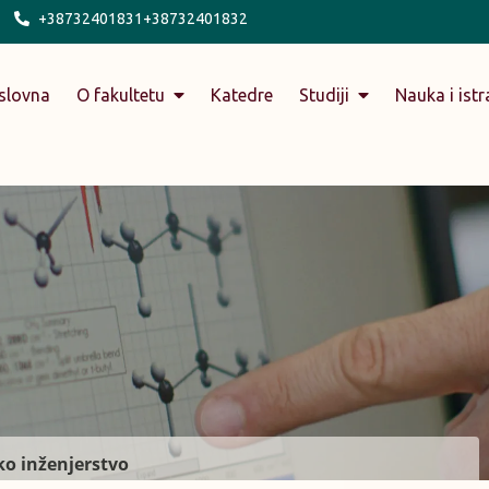
+38732401831+38732401832
slovna
O fakultetu
Katedre
Studiji
Nauka i istr
o inženjerstvo