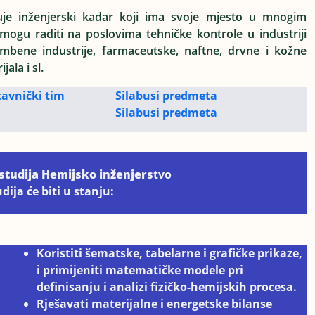
uje inženjerski kadar koji ima svoje mjesto u mnogim
mogu raditi na poslovima tehničke kontrole u industriji
rambene industrije, farmaceutske, naftne, drvne i kožne
ala i sl.
avnički tim
Silabusi predmeta
Silabusi predmeta
studija Hemijsko inženjers
tvo
dija će biti u stanju:
Koristiti šematske, tabelarne i grafičke prikaze,
i primijeniti matematičke modele pri
definisanju i analizi fizičko-hemijskih procesa.
Rješavati materijalne i energetske bilanse