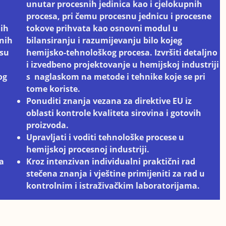
unutar procesnih jedinica kao i cjelokupnih
procesa, pri čemu procesnu jednicu i procesne
nih
tokove prihvata kao osnovni modul u
vnih
bilansiranju i razumijevanju bilo kojeg
 su
hemijsko-tehnološkog procesa. Izvršiti detaljno
i izvedbeno projektovanje u hemijskoj industriji
og
s naglaskom na metode i tehnike koje se pri
tome koriste.
Ponuditi znanja vezana za direktive EU iz
oblasti kontrole kvaliteta sirovina i gotovih
proizvoda.
Upravljati i voditi tehnološke procese u
hemijskoj procesnoj industriji.
la
Kroz intenzivan individualni praktični rad
stečena znanja i vještine primijeniti za rad u
kontrolnim i istraživačkim laboratorijama.