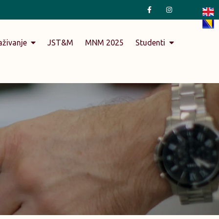
aživanje
JST&M
MNM 2025
Studenti