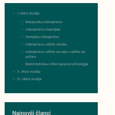
I. ciklus studija
Metalurško inženjerstvo
Inženjerstvo materijala
Hemijsko inženjerstvo
Inženjerstvo zaštite okoliša
Inženjerstvo zaštite na radu i zaštite od
požara
Elektrotehnika i informacione tehnologije
II. ciklus studija
III. ciklus studija
Najnoviji članci