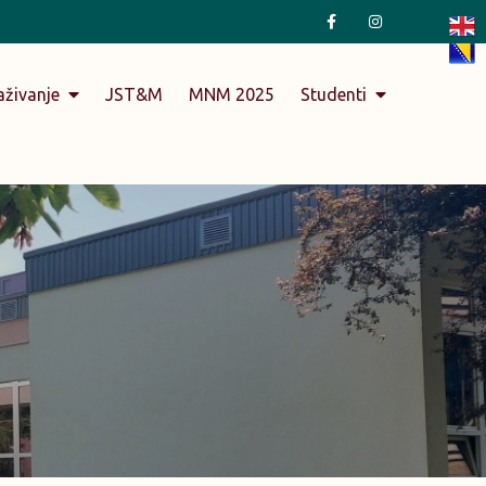
aživanje
JST&M
MNM 2025
Studenti