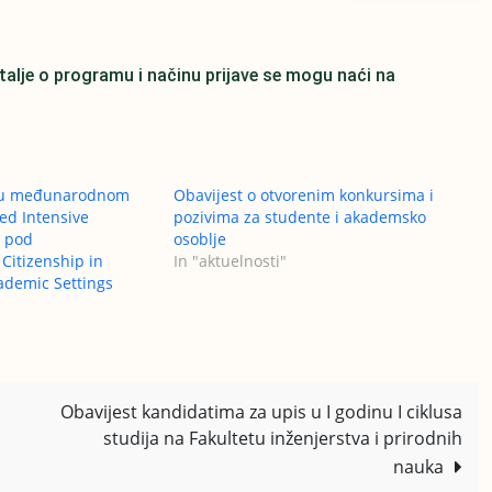
talje o programu i načinu prijave se mogu naći na
e u međunarodnom
Obavijest o otvorenim konkursima i
d Intensive
pozivima za studente i akademsko
) pod
osoblje
Citizenship in
In "aktuelnosti"
cademic Settings
Obavijest kandidatima za upis u I godinu I ciklusa
studija na Fakultetu inženjerstva i prirodnih
nauka