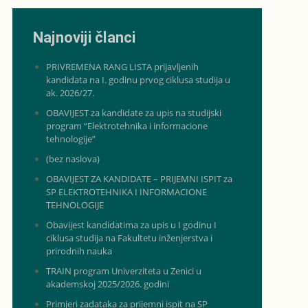
Najnoviji članci
PRIVREMENA RANG LISTA prijavljenih
kandidata na I. godinu prvog ciklusa studija u
ak. 2026/27.
OBAVIJEST za kandidate za upis na studijski
program “Elektrotehnika i informacione
tehnologije”
(bez naslova)
OBAVIJEST ZA KANDIDATE – PRIJEMNI ISPIT za
SP ELEKTROTEHNIKA I INFORMACIONE
TEHNOLOGIJE
Obavijest kandidatima za upis u I godinu I
ciklusa studija na Fakultetu inženjerstva i
prirodnih nauka
TRAIN program Univerziteta u Zenici u
akademskoj 2025/2026. godini
Primjeri zadataka za prijemni ispit na SP