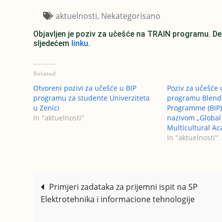
aktuelnosti
Nekategorisano
Objavljen je poziv za učešće na TRAIN programu. De
sljedećem
linku
.
Related
Otvoreni pozivi za učešće u BIP
Poziv za učešć
programu za studente Univerziteta
programu Blende
u Zenici
Programme (BIP
In "aktuelnosti"
nazivom „Global 
Multicultural A
In "aktuelnosti"
Navigacija
Primjeri zadataka za prijemni ispit na SP
Elektrotehnika i informacione tehnologije
članaka