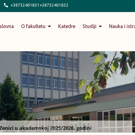
+38732401831+38732401832
slovna
O fakultetu
Katedre
Studiji
Nauka i istr
Zenici u akademskoj 2025/2026. godini