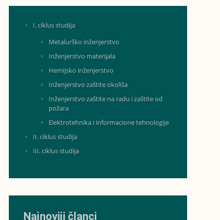
I. ciklus studija
Metalurško inženjerstvo
Inženjerstvo materijala
Hemijsko inženjerstvo
Inženjerstvo zaštite okoliša
Inženjerstvo zaštite na radu i zaštite od
požara
Elektrotehnika i informacione tehnologije
II. ciklus studija
III. ciklus studija
Najnoviji članci