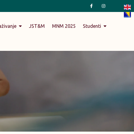
aživanje
JST&M
MNM 2025
Studenti