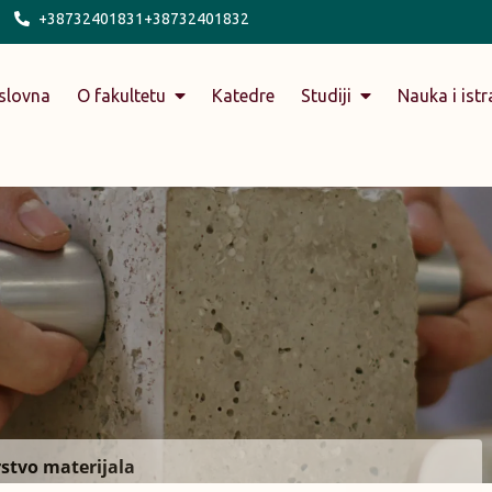
+38732401831+38732401832
slovna
O fakultetu
Katedre
Studiji
Nauka i istr
rstvo materijala