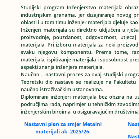
Studijski program Inženjerstvo materijala obra
industrijskim granama, jer dizajniranje novog pro
oblasti i u tom timu inženjer materijala djeluje ka
Inženjeri materijala su direktno uključeni u rje
proizvodnje, pouzdanost, odgovornost, utjecaj 
materijala. Pri izboru materijala za neki proizvo
svaku njegovu komponentu. Prema tome, razu
materijala, ispitivanje materijala i sposobnost pr
aspekti znanja inženjera materijala.
Naučno – nastavni proces za ovaj studijski progra
Teoretski dio nastave se realizuje na Fakultetu 
naučno-istraživačkim ustanovama.
Diplomirani inženjeri materijala bez obzira na u
područjima rada, naprimjer u tehničkim zavodima z
inženjerskim biroima, u osiguravajućim društvima, 
Nastavni plan za smjer Metalni
Nast
materijali ak. 2025/26.
Nast