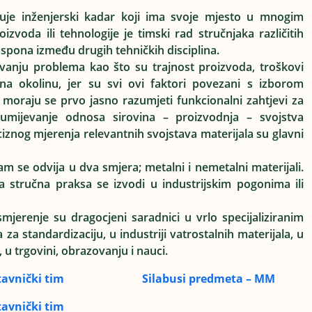
zuje inženjerski kadar koji ima svoje mjesto u mnogim
izvoda ili tehnologije je timski rad stručnjaka različitih
o spona između drugih tehničkih disciplina.
šavanju problema kao što su trajnost proizvoda, troškovi
na okolinu, jer su svi ovi faktori povezani s izborom
d moraju se prvo jasno razumjeti funkcionalni zahtjevi za
mijevanje odnosa sirovina – proizvodnja – svojstva
eciznog mjerenja relevantnih svojstava materijala su glavni
m se odvija u dva smjera; metalni i nemetalni materijali.
a stručna praksa se izvodi u industrijskim pogonima ili
smjerenje su dragocjeni saradnici u vrlo specijaliziranim
a standardizaciju, u industriji vatrostalnih materijala, u
u trgovini, obrazovanju i nauci.
avnički tim
Silabusi predmeta
– MM
avnički tim