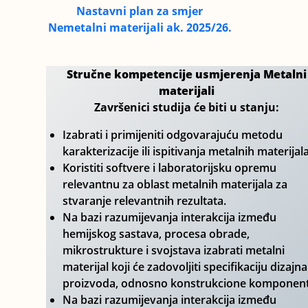
Nastavni plan
za smjer
Nemetalni materijali
ak. 2025/26.
Stručne kompetencije usmjerenja Metalni
materijali
Završenici studija će biti u stanju:
Izabrati i primijeniti odgovarajuću metodu
karakterizacije ili ispitivanja metalnih materijala
Koristiti softvere i laboratorijsku opremu
relevantnu za oblast metalnih materijala za
stvaranje relevantnih rezultata.
Na bazi razumijevanja interakcija između
hemijskog sastava, procesa obrade,
mikrostrukture i svojstava izabrati metalni
materijal koji će zadovoljiti specifikaciju dizajna
proizvoda, odnosno konstrukcione komponent
Na bazi razumijevanja interakcija između