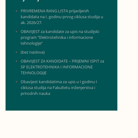
PRIVREMENA RANG LISTA prijavljenih
kandidata na I. godinu prvog ciklusa studija u
ak. 2026/27.
OBAVIJEST za kandidate za upis na studijski
program “Elektrotehnika i informacione
tehnologije”
(bez naslova)
OBAVIJEST ZA KANDIDATE – PRIJEMNI ISPIT za
SP ELEKTROTEHNIKA I INFORMACIONE
TEHNOLOGIJE
Obavijest kandidatima za upis u I godinu I
ciklusa studija na Fakultetu inženjerstva i
prirodnih nauka