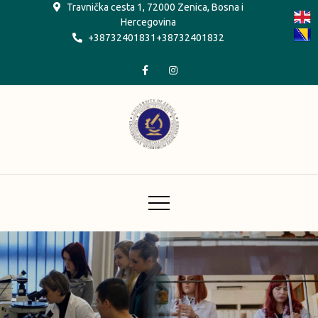
Skip
Travnička cesta 1, 72000 Zenica, Bosna i
Hercegovina
to
+38732401831+38732401832
content