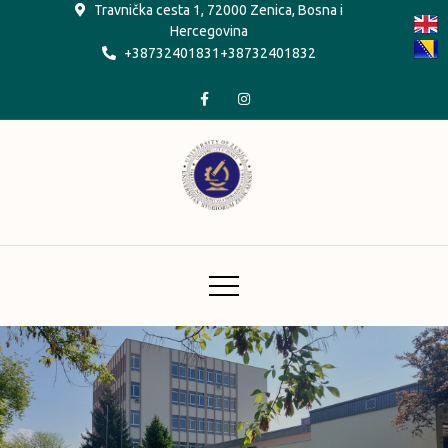
Skip
Travnička cesta 1, 72000 Zenica, Bosna i
Hercegovina
to
+38732401831+38732401832
content